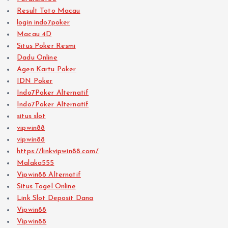
Result Toto Macau
login indo7poker
Macau 4D
Situs Poker Resmi
Dadu Online
Agen Kartu Poker
IDN Poker
Indo7Poker Alternatif
Indo7Poker Alternatif
situs slot
vipwin88
vipwin88
https://linkvipwin88.com/
Malaka555
Vipwin88 Alternatif
Situs Togel Online
Link Slot Deposit Dana
Vipwin88
Vipwin88