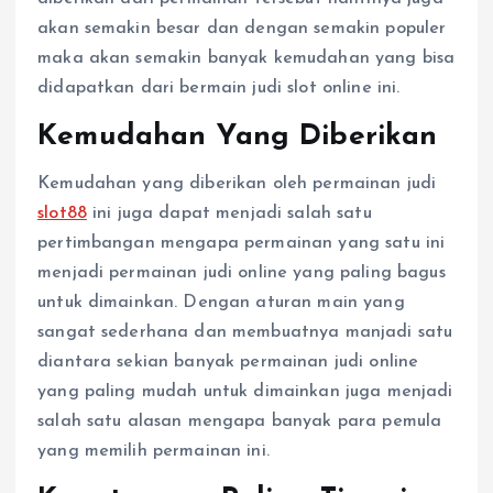
akan semakin besar dan dengan semakin populer
maka akan semakin banyak kemudahan yang bisa
didapatkan dari bermain judi slot online ini.
Kemudahan Yang Diberikan
Kemudahan yang diberikan oleh permainan judi
slot88
ini juga dapat menjadi salah satu
pertimbangan mengapa permainan yang satu ini
menjadi permainan judi online yang paling bagus
untuk dimainkan. Dengan aturan main yang
sangat sederhana dan membuatnya manjadi satu
diantara sekian banyak permainan judi online
yang paling mudah untuk dimainkan juga menjadi
salah satu alasan mengapa banyak para pemula
yang memilih permainan ini.