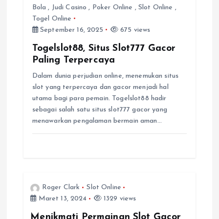
Bola
,
Judi Casino
,
Poker Online
,
Slot Online
,
Togel Online
September 16, 2025
675 views
Togelslot88, Situs Slot777 Gacor
Paling Terpercaya
Dalam dunia perjudian online, menemukan situs
slot yang terpercaya dan gacor menjadi hal
utama bagi para pemain. Togelslot88 hadir
sebagai salah satu situs slot777 gacor yang
menawarkan pengalaman bermain aman…
Roger Clark
Slot Online
Maret 13, 2024
1329 views
Menikmati Permainan Slot Gacor