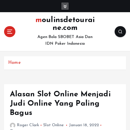
S
k
i
moulinsdetourai
p
ne.com
t
o
Agen Bola SBOBET Asia Dan
c
IDN Poker Indonesia
o
n
Home
t
e
n
t
Alasan Slot Online Menjadi
Judi Online Yang Paling
Bagus
Roger Clark
Slot Online
Januari 18, 2022