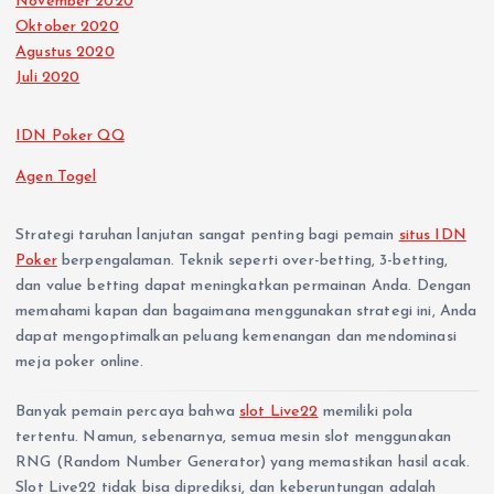
November 2020
Oktober 2020
Agustus 2020
Juli 2020
IDN Poker QQ
Agen Togel
Strategi taruhan lanjutan sangat penting bagi pemain
situs IDN
Poker
berpengalaman. Teknik seperti over-betting, 3-betting,
dan value betting dapat meningkatkan permainan Anda. Dengan
memahami kapan dan bagaimana menggunakan strategi ini, Anda
dapat mengoptimalkan peluang kemenangan dan mendominasi
meja poker online.
Banyak pemain percaya bahwa
slot Live22
memiliki pola
tertentu. Namun, sebenarnya, semua mesin slot menggunakan
RNG (Random Number Generator) yang memastikan hasil acak.
Slot Live22 tidak bisa diprediksi, dan keberuntungan adalah