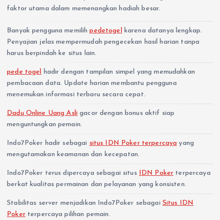
faktor utama dalam memenangkan hadiah besar.
Banyak pengguna memilih
pedetogel
karena datanya lengkap.
Penyajian jelas mempermudah pengecekan hasil harian tanpa
harus berpindah ke situs lain.
pede togel
hadir dengan tampilan simpel yang memudahkan
pembacaan data. Update harian membantu pengguna
menemukan informasi terbaru secara cepat.
Dadu Online Uang Asli
gacor dengan bonus aktif siap
menguntungkan pemain.
Indo7Poker hadir sebagai
situs IDN Poker terpercaya
yang
mengutamakan keamanan dan kecepatan.
Indo7Poker terus dipercaya sebagai situs
IDN Poker
terpercaya
berkat kualitas permainan dan pelayanan yang konsisten.
Stabilitas server menjadikan Indo7Poker sebagai
Situs IDN
Poker
terpercaya pilihan pemain.