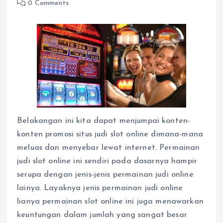
0 Comments
Belakangan ini kita dapat menjumpai konten-
konten promosi situs judi slot online dimana-mana
meluas dan menyebar lewat internet. Permainan
judi slot online ini sendiri pada dasarnya hampir
serupa dengan jenis-jenis permainan judi online
lainya. Layaknya jenis permainan judi online
lianya permainan slot online ini juga menawarkan
keuntungan dalam jumlah yang sangat besar