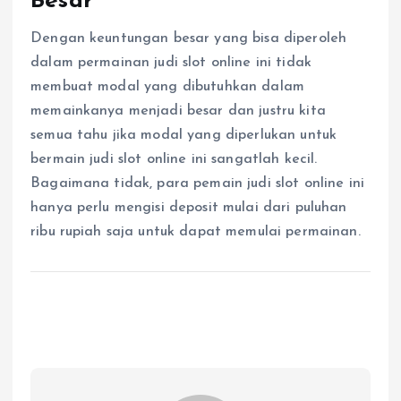
Besar
Dengan keuntungan besar yang bisa diperoleh
dalam permainan judi slot online ini tidak
membuat modal yang dibutuhkan dalam
memainkanya menjadi besar dan justru kita
semua tahu jika modal yang diperlukan untuk
bermain judi slot online ini sangatlah kecil.
Bagaimana tidak, para pemain judi slot online ini
hanya perlu mengisi deposit mulai dari puluhan
ribu rupiah saja untuk dapat memulai permainan.