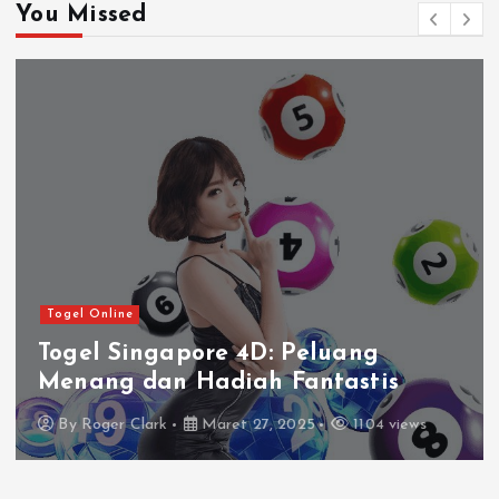
You Missed
Togel Online
Togel Singapore 4D: Peluang
Menang dan Hadiah Fantastis
By
Roger Clark
Maret 27, 2025
1104 views