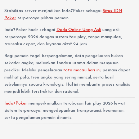
Stabilitas server menjadikan Indo7Poker sebagai
Situs IDN
Poker
terpercaya pilihan pemain.
Indo7Poker hadir sebagai
Dadu Online Uang Asli
uang asli
terpercaya 2026 dengan sistem fair play, tanpa manipulasi,
transaksi cepat, dan layanan aktif 24 jam.
Bagi pemain togel berpengalaman, data pengeluaran bukan
sekadar angka, melainkan fondasi utama dalam menyusun
prediksi. Melalui pengeluaran
toto macau hari ini
, pemain dapat
melihat pola, tren angka yang sering muncul, serta hasil
sebelumnya secara kronologis. Hal ini membantu proses analisis
menjadi lebih terstruktur dan rasional.
Indo7Poker
memperkenalkan terobosan fair play 2026 lewat
sistem terpercaya, mengedepankan transparansi, keamanan,
serta pengalaman pemain dinamis.