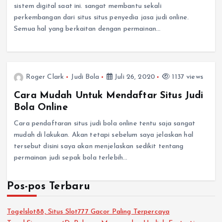
sistem digital saat ini. sangat membantu sekali
perkembangan dari situs situs penyedia jasa judi online.
Semua hal yang berkaitan dengan permainan…
Roger Clark
Judi Bola
Juli 26, 2020
1137 views
Cara Mudah Untuk Mendaftar Situs Judi
Bola Online
Cara pendaftaran situs judi bola online tentu saja sangat
mudah di lakukan. Akan tetapi sebelum saya jelaskan hal
tersebut disini saya akan menjelaskan sedikit tentang
permainan judi sepak bola terlebih…
Pos-pos Terbaru
Togelslot88, Situs Slot777 Gacor Paling Terpercaya