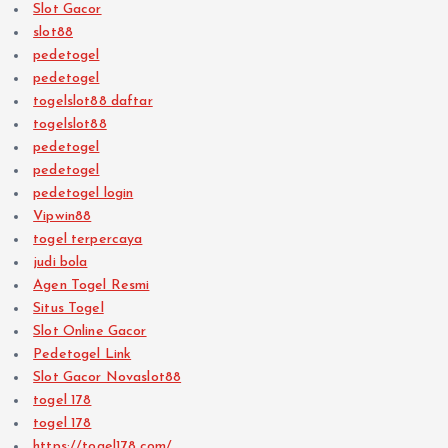
Slot Gacor
slot88
pedetogel
pedetogel
togelslot88 daftar
togelslot88
pedetogel
pedetogel
pedetogel login
Vipwin88
togel terpercaya
judi bola
Agen Togel Resmi
Situs Togel
Slot Online Gacor
Pedetogel Link
Slot Gacor Novaslot88
togel 178
togel 178
https://togel178.com/