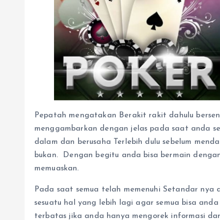
Pepatah mengatakan Berakit rakit dahulu bersen
menggambarkan dengan jelas pada saat anda seda
dalam dan berusaha Terlebih dulu sebelum men
bukan. Dengan begitu anda bisa bermain dengan 
memuaskan.
Pada saat semua telah memenuhi Setandar nya da
sesuatu hal yang lebih lagi agar semua bisa and
terbatas jika anda hanya mengorek informasi da