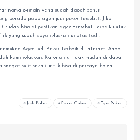
tar nama pemain yang sudah dapat bonus
ang berada pada agen judi poker tersebut. Jika
 sudah bisa di pastikan agen tersebut Terbaik untuk
k yang sudah saya jelaskan di atas tadi.
nemukan Agen judi Poker Terbaik di internet. Anda
dah kami jelaskan. Karena itu tidak mudah di dapat
 sangat sulit sekali untuk bisa di percaya boleh
Judi Poker
Poker Online
Tips Poker