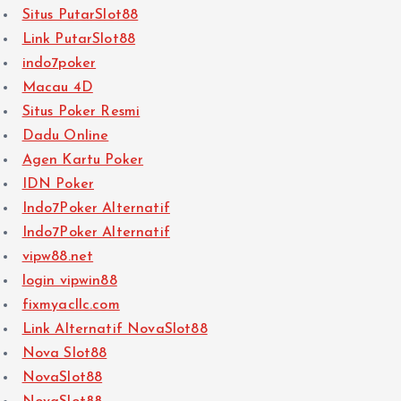
Situs PutarSlot88
Link PutarSlot88
indo7poker
Macau 4D
Situs Poker Resmi
Dadu Online
Agen Kartu Poker
IDN Poker
Indo7Poker Alternatif
Indo7Poker Alternatif
vipw88.net
login vipwin88
fixmyacllc.com
Link Alternatif NovaSlot88
Nova Slot88
NovaSlot88