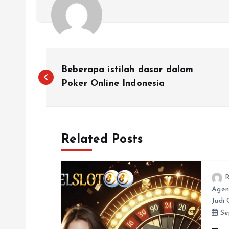
N
Beberapa istilah dasar dalam
a
Poker Online Indonesia
v
Related Posts
i
g
R
Agen
a
Judi 
Se