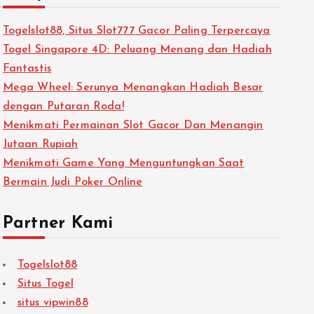
Togelslot88, Situs Slot777 Gacor Paling Terpercaya
Togel Singapore 4D: Peluang Menang dan Hadiah
Fantastis
Mega Wheel: Serunya Menangkan Hadiah Besar
dengan Putaran Roda!
Menikmati Permainan Slot Gacor Dan Menangin
Jutaan Rupiah
Menikmati Game Yang Menguntungkan Saat
Bermain Judi Poker Online
Partner Kami
Togelslot88
Situs Togel
situs vipwin88