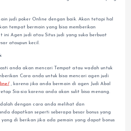
ain judi poker Online dengan baik. Akan tetapi hal
ukan tempat bermain yang bisa memberikan
 ini Agen judi atau Situs judi yang suka berbuat
ar ataupun kecil.
k
 pasti anda akan mencari Tempat atau wadah untuk
berikan Cara anda untuk bisa mencari agen judi
line/
, karena jika anda bermain di agen Judi Abal
tetap Sia-sia karena anda akan sulit bisa menang.
adalah dengan cara anda melihat dan
nda dapatkan seperti seberapa besar bonus yang
 yang di berikan jika ada pemain yang dapat bonus