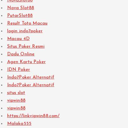
NovaSlot88
Nova Slot88
PutarSlot88
Result Toto Macau
login indo7poker
Macau 4D
Situs Poker Resmi
Dadu Online
Agen Kartu Poker
IDN Poker
Indo7Poker Alternatif
Indo7Poker Alternatif
situs slot
vipwin88
vipwin88
https://linkvipwin88.com/
Malaka555