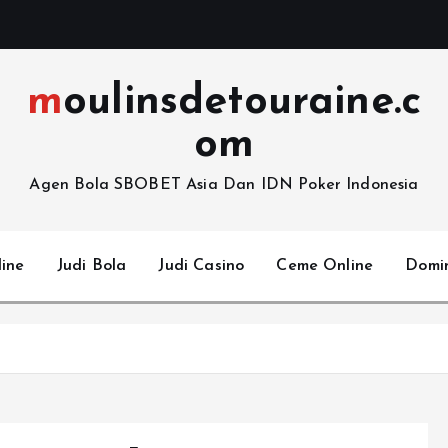
moulinsdetouraine.c
om
Agen Bola SBOBET Asia Dan IDN Poker Indonesia
line
Judi Bola
Judi Casino
Ceme Online
Domi