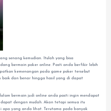
ang senang kemudian. Itulah yang bisa
ng bermain poker online. Pasti anda berfikir lebih
dapatkan kemenangan pada game poker tersebut
baik dan benar hingga hasil yang di dapat
lam bermain judi online anda pasti ingin mendapat
a dapat dengan mudah. Akan tetapi semua itu
ri apa yang anda lihat. Terutama pada banyak