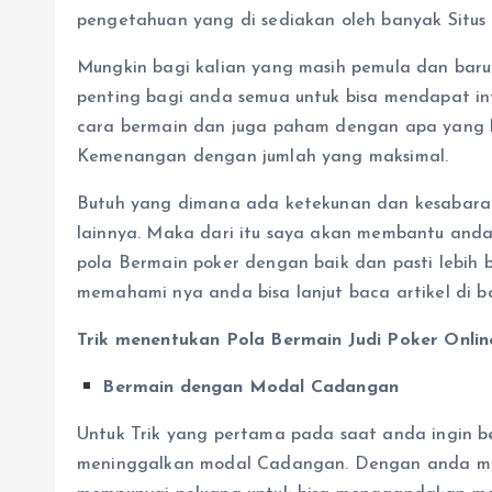
pengetahuan yang di sediakan oleh banyak Situs j
Mungkin bagi kalian yang masih pemula dan baru 
penting bagi anda semua untuk bisa mendapat in
cara bermain dan juga paham dengan apa yang har
Kemenangan dengan jumlah yang maksimal.
Butuh yang dimana ada ketekunan dan kesabaran 
lainnya. Maka dari itu saya akan membantu anda
pola Bermain poker dengan baik dan pasti lebih 
memahami nya anda bisa lanjut baca artikel di ba
Trik menentukan Pola Bermain Judi Poker Onli
Bermain dengan Modal Cadangan
Untuk Trik yang pertama pada saat anda ingin b
meninggalkan modal Cadangan. Dengan anda meng