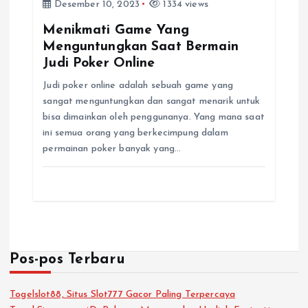
Desember 10, 2023
1334 views
Menikmati Game Yang
Menguntungkan Saat Bermain
Judi Poker Online
Judi poker online adalah sebuah game yang
sangat menguntungkan dan sangat menarik untuk
bisa dimainkan oleh penggunanya. Yang mana saat
ini semua orang yang berkecimpung dalam
permainan poker banyak yang…
Pos-pos Terbaru
Togelslot88, Situs Slot777 Gacor Paling Terpercaya