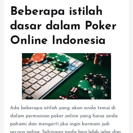
Beberapa istilah
dasar dalam Poker
Online Indonesia
Ada beberapa istilah yang akan anda temui di
dalam permainan poker online yang harus anda
pahami dan mengerti jika ingin bermain judi
secara online. Sehingga anda bisa lebih jelas dan