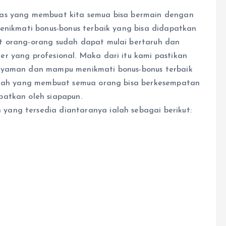
tas yang membuat kita semua bisa bermain dengan
menikmati bonus-bonus terbaik yang bisa didapatkan
t orang-orang sudah dapat mulai bertaruh dan
r yang profesional. Maka dari itu kami pastikan
 nyaman dan mampu menikmati bonus-bonus terbaik
tulah yang membuat semua orang bisa berkesempatan
patkan oleh siapapun.
ang tersedia diantaranya ialah sebagai berikut: