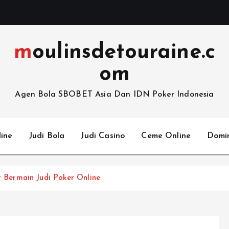
moulinsdetouraine.c
om
Agen Bola SBOBET Asia Dan IDN Poker Indonesia
line
Judi Bola
Judi Casino
Ceme Online
Domi
Bermain Judi Poker Online