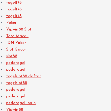
togel178
togel178
togel178
Poker
Vipwin88 Slot
Toto Macau
IDN Poker
Slot Gacor
slot88
pedetogel
pedetogel
togelslot88 daftar
togelslot88
pedetogel
pedetogel
pedetogel login
Vipwin88