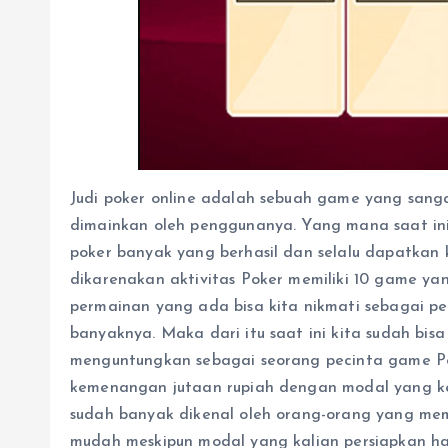
Judi poker online adalah sebuah game yang sang
dimainkan oleh penggunanya. Yang mana saat in
poker banyak yang berhasil dan selalu dapatkan
dikarenakan aktivitas Poker memiliki 10 game 
permainan yang ada bisa kita nikmati sebagai 
banyaknya. Maka dari itu saat ini kita sudah bi
menguntungkan sebagai seorang pecinta game Po
kemenangan jutaan rupiah dengan modal yang kec
sudah banyak dikenal oleh orang-orang yang mem
mudah meskipun modal yang kalian persiapkan ha