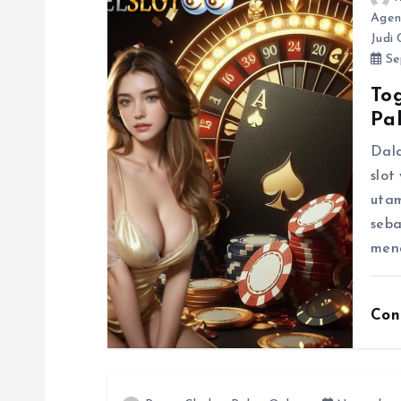
a
Agen
Judi 
s
Se
Tog
i
Pa
Dala
p
slot
utam
o
seba
men
s
Con