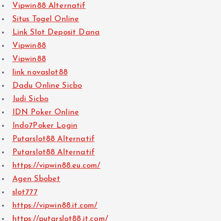
Vipwin88 Alternatif
Situs Togel Online
Link Slot Deposit Dana
Vipwin88
Vipwin88
link novaslot88
Dadu Online Sicbo
Judi Sicbo
IDN Poker Online
Indo7Poker Login
Putarslot88 Alternatif
Putarslot88 Alternatif
https://vipwin88.eu.com/
Agen Sbobet
slot777
https://vipwin88.it.com/
https://putarslot88.it.com/