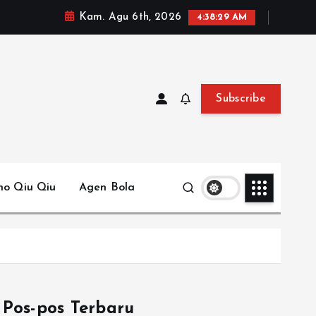
Kam. Agu 6th, 2026
4:38:30 AM
Subscribe
no Qiu Qiu
Agen Bola
Pos-pos Terbaru