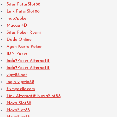
Situs PutarSlot88
Link PutarSlot88
indo7poker
Macau 4D
Situs Poker Resmi
Dadu Online
Agen Kartu Poker
IDN Poker
Indo7Poker Alternatif
Indo7Poker Alternatif
vipw88.net
login vipwin88
fixmyacllc.com
Link Alternatif NovaSlot88
Nova Slot88
NovaSlot88