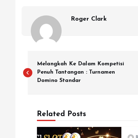
Roger Clark
N
Melangkah Ke Dalam Kompetisi
a
Penuh Tantangan : Turnamen
Domino Standar
v
i
Related Posts
g
R