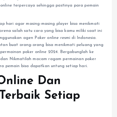
nline terpercaya sehingga pastinya para pemain
ap hari agar masing-masing player bisa menikmati
ena salah satu cara yang bisa kamu miliki saat ini
gunakan agen Poker online resmi di Indonesia.
tan buat orang-orang bisa menikmati peluang yang
ermainan poker online 2024. Bergabunglah ke
 dan Nikmatilah macam ragam permainan poker
a pemain bisa dapatkan untung setiap hari.
Online Dan
Terbaik Setiap