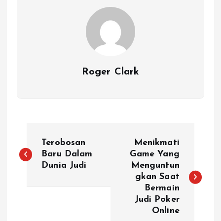
Roger Clark
N
Terobosan
Menikmati
a
Baru Dalam
Game Yang
Dunia Judi
Menguntun
gkan Saat
v
Bermain
Judi Poker
i
Online