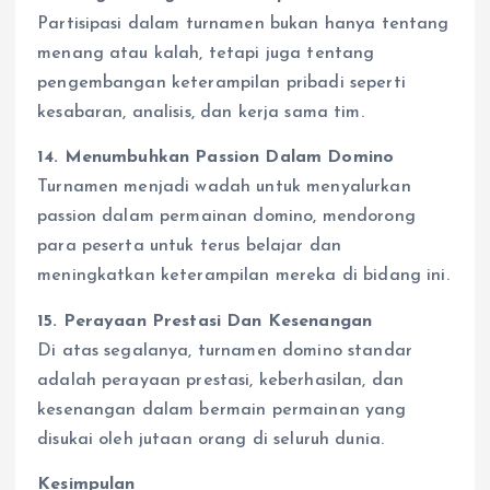
Partisipasi dalam turnamen bukan hanya tentang
menang atau kalah, tetapi juga tentang
pengembangan keterampilan pribadi seperti
kesabaran, analisis, dan kerja sama tim.
14. Menumbuhkan Passion Dalam Domino
Turnamen menjadi wadah untuk menyalurkan
passion dalam permainan domino, mendorong
para peserta untuk terus belajar dan
meningkatkan keterampilan mereka di bidang ini.
15. Perayaan Prestasi Dan Kesenangan
Di atas segalanya, turnamen domino standar
adalah perayaan prestasi, keberhasilan, dan
kesenangan dalam bermain permainan yang
disukai oleh jutaan orang di seluruh dunia.
Kesimpulan