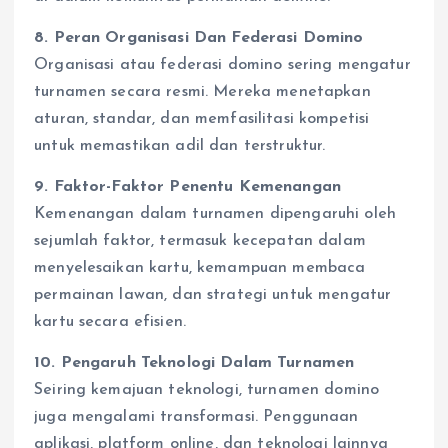
8. Peran Organisasi Dan Federasi Domino
Organisasi atau federasi domino sering mengatur
turnamen secara resmi. Mereka menetapkan
aturan, standar, dan memfasilitasi kompetisi
untuk memastikan adil dan terstruktur.
9. Faktor-Faktor Penentu Kemenangan
Kemenangan dalam turnamen dipengaruhi oleh
sejumlah faktor, termasuk kecepatan dalam
menyelesaikan kartu, kemampuan membaca
permainan lawan, dan strategi untuk mengatur
kartu secara efisien.
10. Pengaruh Teknologi Dalam Turnamen
Seiring kemajuan teknologi, turnamen domino
juga mengalami transformasi. Penggunaan
aplikasi, platform online, dan teknologi lainnya