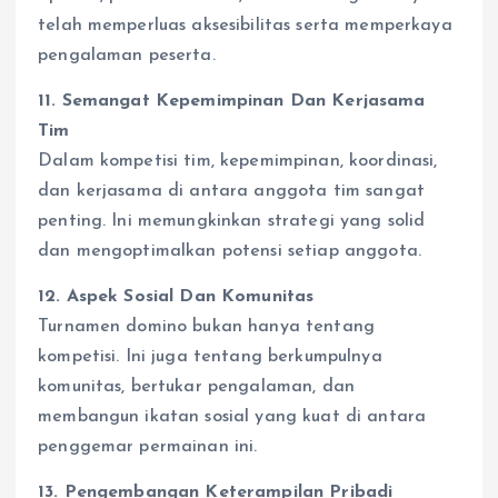
telah memperluas aksesibilitas serta memperkaya
pengalaman peserta.
11. Semangat Kepemimpinan Dan Kerjasama
Tim
Dalam kompetisi tim, kepemimpinan, koordinasi,
dan kerjasama di antara anggota tim sangat
penting. Ini memungkinkan strategi yang solid
dan mengoptimalkan potensi setiap anggota.
12. Aspek Sosial Dan Komunitas
Turnamen domino bukan hanya tentang
kompetisi. Ini juga tentang berkumpulnya
komunitas, bertukar pengalaman, dan
membangun ikatan sosial yang kuat di antara
penggemar permainan ini.
13. Pengembangan Keterampilan Pribadi