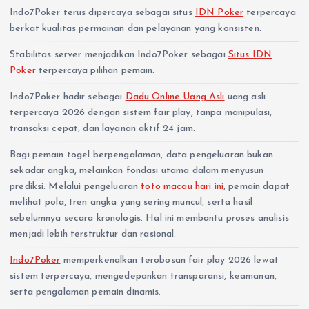
Indo7Poker terus dipercaya sebagai situs
IDN Poker
terpercaya
berkat kualitas permainan dan pelayanan yang konsisten.
Stabilitas server menjadikan Indo7Poker sebagai
Situs IDN
Poker
terpercaya pilihan pemain.
Indo7Poker hadir sebagai
Dadu Online Uang Asli
uang asli
terpercaya 2026 dengan sistem fair play, tanpa manipulasi,
transaksi cepat, dan layanan aktif 24 jam.
Bagi pemain togel berpengalaman, data pengeluaran bukan
sekadar angka, melainkan fondasi utama dalam menyusun
prediksi. Melalui pengeluaran
toto macau hari ini
, pemain dapat
melihat pola, tren angka yang sering muncul, serta hasil
sebelumnya secara kronologis. Hal ini membantu proses analisis
menjadi lebih terstruktur dan rasional.
Indo7Poker
memperkenalkan terobosan fair play 2026 lewat
sistem terpercaya, mengedepankan transparansi, keamanan,
serta pengalaman pemain dinamis.