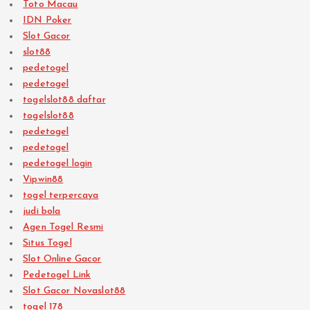
Toto Macau
IDN Poker
Slot Gacor
slot88
pedetogel
pedetogel
togelslot88 daftar
togelslot88
pedetogel
pedetogel
pedetogel login
Vipwin88
togel terpercaya
judi bola
Agen Togel Resmi
Situs Togel
Slot Online Gacor
Pedetogel Link
Slot Gacor Novaslot88
togel 178