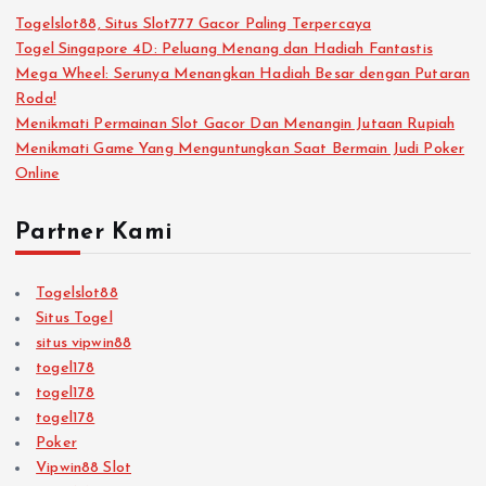
Togelslot88, Situs Slot777 Gacor Paling Terpercaya
Togel Singapore 4D: Peluang Menang dan Hadiah Fantastis
Mega Wheel: Serunya Menangkan Hadiah Besar dengan Putaran
Roda!
Menikmati Permainan Slot Gacor Dan Menangin Jutaan Rupiah
Menikmati Game Yang Menguntungkan Saat Bermain Judi Poker
Online
Partner Kami
Togelslot88
Situs Togel
situs vipwin88
togel178
togel178
togel178
Poker
Vipwin88 Slot