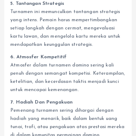
5. Tantangan Strategis
Turnamen ini memunculkan tantangan strategis
yang intens. Pemain harus mempertimbangkan
setiap langkah dengan cermat, mengevaluasi
kartu lawan, dan mengelola kartu mereka untuk
mendapatkan keunggulan strategis.
6. Atmosfer Kompetitif
Atmosfer dalam turnamen domino sering kali
penuh dengan semangat kompetisi. Keterampilan,
ketelitian, dan kecerdasan taktis menjadi kunci
untuk mencapai kemenangan.
7. Hadiah Dan Pengakuan
Pemenang turnamen sering dihargai dengan
hadiah yang menarik, baik dalam bentuk uang
tunai, trofi, atau pengakuan atas prestasi mereka
di dalam komunitas permainan domino.