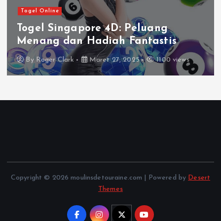
Togel Online
Togel Singapore 4D: Peluang
Menang dan Hadiah Fantastis
By
Roger Clark
Maret 27, 2025
1100 views
Copyright © 2026 moulinsdetouraine.com | Powered by
Desert
Themes