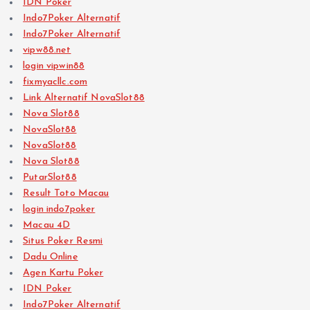
IDN Poker
Indo7Poker Alternatif
Indo7Poker Alternatif
vipw88.net
login vipwin88
fixmyacllc.com
Link Alternatif NovaSlot88
Nova Slot88
NovaSlot88
NovaSlot88
Nova Slot88
PutarSlot88
Result Toto Macau
login indo7poker
Macau 4D
Situs Poker Resmi
Dadu Online
Agen Kartu Poker
IDN Poker
Indo7Poker Alternatif