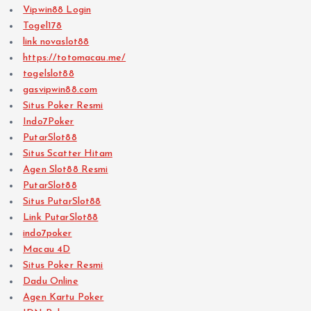
Vipwin88 Login
Togel178
link novaslot88
https://totomacau.me/
togelslot88
gasvipwin88.com
Situs Poker Resmi
Indo7Poker
PutarSlot88
Situs Scatter Hitam
Agen Slot88 Resmi
PutarSlot88
Situs PutarSlot88
Link PutarSlot88
indo7poker
Macau 4D
Situs Poker Resmi
Dadu Online
Agen Kartu Poker