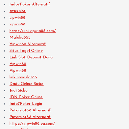
Indo7Poker Alternatif
situs slot
vipwin88
vipwin88
https://linkvipwin88.com/
Malaka555
Vipwin88 Alternatif
Situs Togel Online
Link Slot Deposit Dana
Vipwin88
Vipwin88
link novaslot88
Dadu Online Sicbo
Judi Sicbo
IDN Poker Online
Indo7Poker Login
Putarslot88 Alternatif
Putarslot88 Alternatif
https://vipwin88.eu.com/