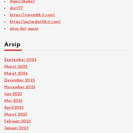
Agen Sbobet
slot777
https://vipwin88.it.com/
https://putarslot88.it.com/
situs slot gacor
Arsip
September 2025
Maret 2025
Maret 2024
Desember 2023
November 2023
Juni 2023
Mei 2023
April 2023
Maret 2023
Februari 2023
Januari 2023