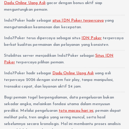
Dadu Online Uang Asli
gacor dengan bonus aktif siap
menguntungkan pemain.
Indo7Poker hadir sebagai
situs IDN Poker terpercaya
yang
mengutamakan keamanan dan kecepatan.
Indo7Poker terus dipercaya sebagai situs
IDN Poker
terpercaya
berkat kualitas permainan dan pelayanan yang konsisten.
Stabilitas server menjadikan Indo7Poker sebagai
Situs IDN
Poker
terpercaya pilihan pemain.
Indo7Poker hadir sebagai
Dadu Online Uang Asli
uang asli
terpercaya 2026 dengan sistem fair play, tanpa manipulasi,
transaksi cepat, dan layanan aktif 24 jam.
Bagi pemain togel berpengalaman, data pengeluaran bukan
sekadar angka, melainkan fondasi utama dalam menyusun
prediksi. Melalui pengeluaran
toto macau hari ini
, pemain dapat
melihat pola, tren angka yang sering muncul, serta hasil
sebelumnya secara kronologis. Hal ini membantu proses analisis