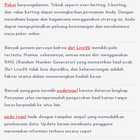
Poker
berpengalaman. Teknik seperti over-betting, 3-betting,
dan value betting dapat meningkatkan permainan Anda. Dengan
memahami kapan dan bagaimana menggunakan strategi ini, Anda
dapat mengoptimalkan peluang kemenangan dan mendominasi
meja poker online.
Banyak pemain percaya bahwa
slot Live22
memiliki pola
tertentu. Namun, sebenarnya, semua mesin slot menggunakan
RNG (Random Number Generator) yang memastikan hasil acak.
Slot Live22 tidak bisa diprediksi, dan keberuntungan adalah
faktor utama dalam memenangkan hadiah besar.
Banyak pengguna memilih
pedetogel
karena datanya lengkap.
Penyajian jelas mempermudah pengecekan hasil harian tanpa
harus berpindah ke situs lain.
pede togel
hadir dengan tampilan simpel yang memudahkan
pembacaan data. Update harian membantu pengguna
menemukan informasi terbaru secara cepat.