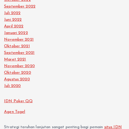
September 2022
Juli 2022
Juni 2022
April 2022
Januari 2022
November 2021
Oktober 2021
September 2021
Maret 2021
November 2020
Oktober 2020
Agustus 2020
Juli 2020
IDN Poker QQ
Agen Togel
Strategi taruhan lanjutan sangat penting bagi pemain
situs IDN