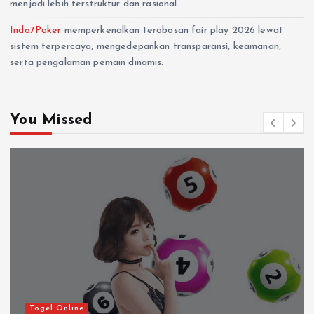
menjadi lebih terstruktur dan rasional.
Indo7Poker
memperkenalkan terobosan fair play 2026 lewat
sistem terpercaya, mengedepankan transparansi, keamanan,
serta pengalaman pemain dinamis.
You Missed
Judi Casino