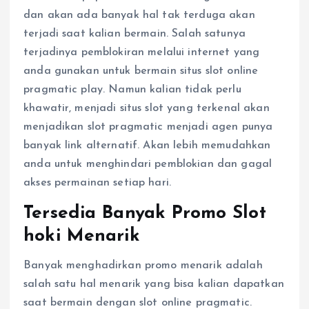
dan akan ada banyak hal tak terduga akan
terjadi saat kalian bermain. Salah satunya
terjadinya pemblokiran melalui internet yang
anda gunakan untuk bermain situs slot online
pragmatic play. Namun kalian tidak perlu
khawatir, menjadi situs slot yang terkenal akan
menjadikan slot pragmatic menjadi agen punya
banyak link alternatif. Akan lebih memudahkan
anda untuk menghindari pemblokian dan gagal
akses permainan setiap hari.
Tersedia Banyak Promo Slot
hoki Menarik
Banyak menghadirkan promo menarik adalah
salah satu hal menarik yang bisa kalian dapatkan
saat bermain dengan slot online pragmatic.