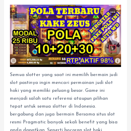
Semua slotter yang saat ini memilih bermain judi
slot pastinya ingin mencari permainan judi slot
hoki yang memiliki peluang besar. Game ini
menjadi salah satu referensi ataupun pilihan
tepat untuk semua slotter di Indonesia.
bergabung dan juga bermain Bersama situs slot
resmi Pragmatic banyak sekali benefit yang bisa
anda dapatkan. Seperti bocoran slot hoki