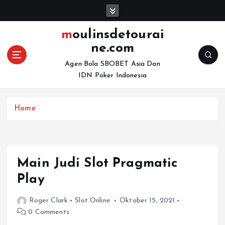
S
k
i
moulinsdetourai
p
ne.com
t
o
Agen Bola SBOBET Asia Dan
c
IDN Poker Indonesia
o
n
Home
t
e
n
t
Main Judi Slot Pragmatic
Play
Roger Clark
Slot Online
Oktober 15, 2021
0 Comments