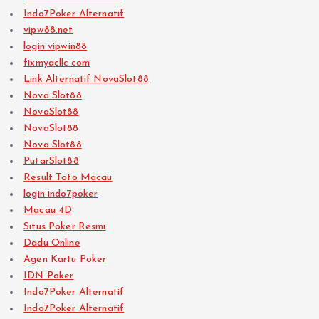
Indo7Poker Alternatif
vipw88.net
login vipwin88
fixmyacllc.com
Link Alternatif NovaSlot88
Nova Slot88
NovaSlot88
NovaSlot88
Nova Slot88
PutarSlot88
Result Toto Macau
login indo7poker
Macau 4D
Situs Poker Resmi
Dadu Online
Agen Kartu Poker
IDN Poker
Indo7Poker Alternatif
Indo7Poker Alternatif