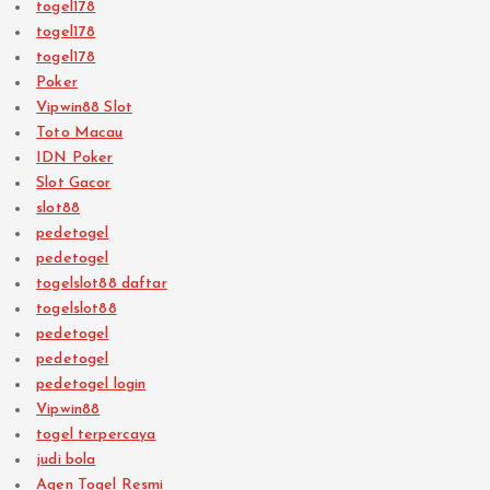
togel178
togel178
togel178
Poker
Vipwin88 Slot
Toto Macau
IDN Poker
Slot Gacor
slot88
pedetogel
pedetogel
togelslot88 daftar
togelslot88
pedetogel
pedetogel
pedetogel login
Vipwin88
togel terpercaya
judi bola
Agen Togel Resmi