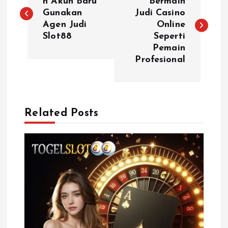
a
n Akun Baru
Bermain
Gunakan
Judi Casino
Agen Judi
Online
v
Slot88
Seperti
Pemain
i
Profesional
g
a
Related Posts
s
i
p
o