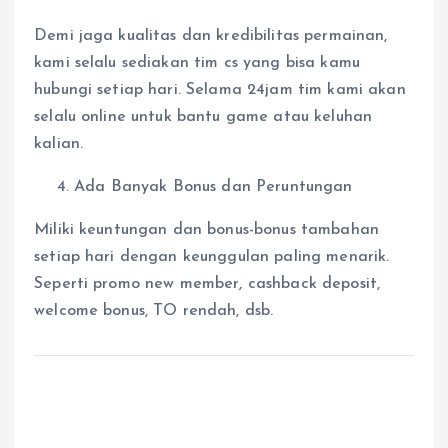
Demi jaga kualitas dan kredibilitas permainan,
kami selalu sediakan tim cs yang bisa kamu
hubungi setiap hari. Selama 24jam tim kami akan
selalu online untuk bantu game atau keluhan
kalian.
Ada Banyak Bonus dan Peruntungan
Miliki keuntungan dan bonus-bonus tambahan
setiap hari dengan keunggulan paling menarik.
Seperti promo new member, cashback deposit,
welcome bonus, TO rendah, dsb.