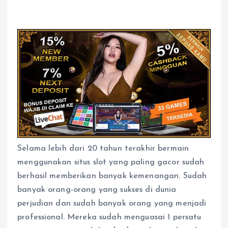
Selama lebih dari 20 tahun terakhir bermain
menggunakan situs slot yang paling gacor sudah
berhasil memberikan banyak kemenangan. Sudah
banyak orang-orang yang sukses di dunia
perjudian dan sudah banyak orang yang menjadi
professional. Mereka sudah menguasai 1 persatu