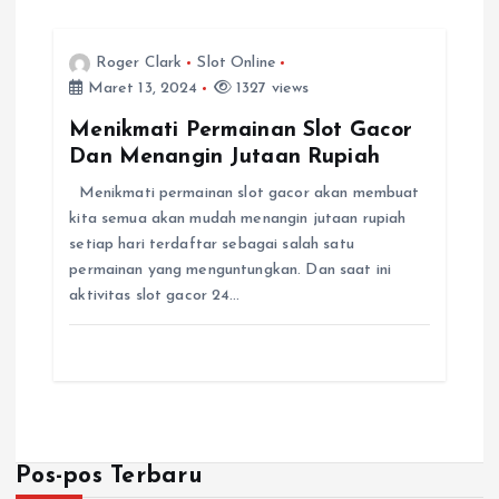
Roger Clark
Slot Online
Maret 13, 2024
1327 views
Menikmati Permainan Slot Gacor
Dan Menangin Jutaan Rupiah
Menikmati permainan slot gacor akan membuat
kita semua akan mudah menangin jutaan rupiah
setiap hari terdaftar sebagai salah satu
permainan yang menguntungkan. Dan saat ini
aktivitas slot gacor 24…
Pos-pos Terbaru