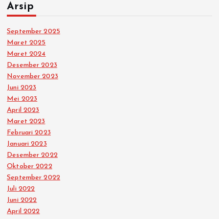
Arsip
September 2025
Maret 2025
Maret 2024
Desember 2023
November 2023
Juni 2023
Mei 2023
April 2023
Maret 2023
Februari 2023
Januari 2023
Desember 2022
Oktober 2022
September 2022
Juli 2022
Juni 2022
April 2022