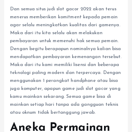
Dan semua situs judi slot gacor 2022 akan terus
menerus memberikan komitment kepada pemain
agar selalu meningkatkan kualitas dari gamenya.
Maka dari itu kita selalu akan melakukan
pembayaran untuk memenuhi hak semua pemain.
Dengan begitu berapapun nominalnya kalian bisa
mendapatkan pembayaran kemenangan tersebut.
Maka dari itu kami memiliki lisensi dan beberapa
teknologi paling modern dan terpercaya. Dengan
menggunakan 1 perangkat handphone atau bisa
juga komputer, apapun game judi slot gacor yang
kamu mainkan sekarang. Semua game bisa di
mainkan setiap hari tanpa ada gangguan teknis
atau oknum tidak bertanggung jawab.
Aneka Permainan