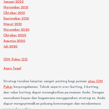
Januari 2022
November 2021
Oktober 2021
September 2021
Maret 2021
November 2020
Oktober 2020
Agustus 2020
Juli 2020
IDN Poker QQ
Agen Togel
Strategi taruhan lanjutan sangat penting bagi pemain
situs IDN
Poker
berpengalaman. Teknik seperti over-betting, 3-betting,
dan value betting dapat meningkatkan permainan Anda. Dengan
memahami kapan dan bagaimana menggunakan strategi ini, Anda
dapat mengoptimalkan peluang kemenangan dan mendominasi