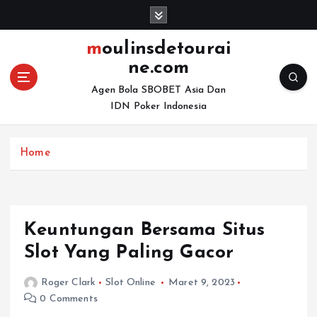
S
k
i
moulinsdetourai
p
ne.com
t
o
Agen Bola SBOBET Asia Dan
c
IDN Poker Indonesia
o
n
Home
t
e
n
t
Keuntungan Bersama Situs
Slot Yang Paling Gacor
Roger Clark
Slot Online
Maret 9, 2023
0 Comments