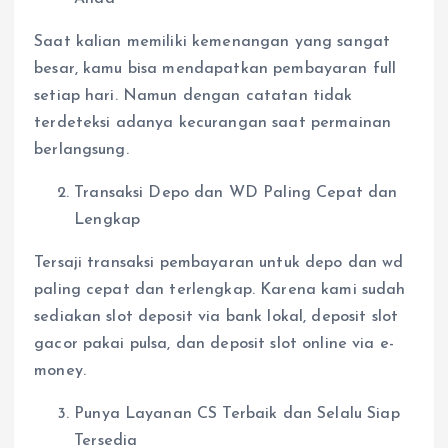
Saat kalian memiliki kemenangan yang sangat
besar, kamu bisa mendapatkan pembayaran full
setiap hari. Namun dengan catatan tidak
terdeteksi adanya kecurangan saat permainan
berlangsung.
Transaksi Depo dan WD Paling Cepat dan
Lengkap
Tersaji transaksi pembayaran untuk depo dan wd
paling cepat dan terlengkap. Karena kami sudah
sediakan slot deposit via bank lokal, deposit slot
gacor pakai pulsa, dan deposit slot online via e-
money.
Punya Layanan CS Terbaik dan Selalu Siap
Tersedia