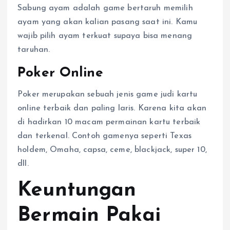
Sabung ayam adalah game bertaruh memilih
ayam yang akan kalian pasang saat ini. Kamu
wajib pilih ayam terkuat supaya bisa menang
taruhan.
Poker Online
Poker merupakan sebuah jenis game judi kartu
online terbaik dan paling laris. Karena kita akan
di hadirkan 10 macam permainan kartu terbaik
dan terkenal. Contoh gamenya seperti Texas
holdem, Omaha, capsa, ceme, blackjack, super 10,
dll.
Keuntungan
Bermain Pakai