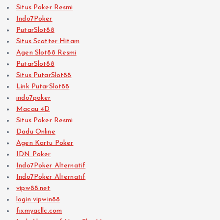
Situs Poker Resmi
Indo7Poker
PutarSlot88
Situs Scatter Hitam
Agen Slot88 Resmi
PutarSlot88
Situs PutarSlot88
Link PutarSlot88
indo7poker
Macau 4D
Situs Poker Resmi
Dadu Online
Agen Kartu Poker
IDN Poker
Indo7Poker Alternatif
Indo7Poker Alternatif
vipw88.net
login vipwin88
fixmyacllc.com