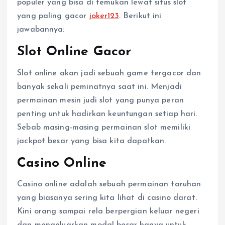
populer yang bisa di temukan lewat situs slot
yang paling gacor
joker123
. Berikut ini
jawabannya:
Slot Online Gacor
Slot online akan jadi sebuah game tergacor dan
banyak sekali peminatnya saat ini. Menjadi
permainan mesin judi slot yang punya peran
penting untuk hadirkan keuntungan setiap hari.
Sebab masing-masing permainan slot memiliki
jackpot besar yang bisa kita dapatkan.
Casino Online
Casino online adalah sebuah permainan taruhan
yang biasanya sering kita lihat di casino darat.
Kini orang sampai rela berpergian keluar negeri
dan mengeluarkan modal besar hanya untuk