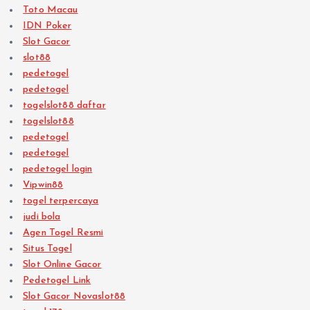
Toto Macau
IDN Poker
Slot Gacor
slot88
pedetogel
pedetogel
togelslot88 daftar
togelslot88
pedetogel
pedetogel
pedetogel login
Vipwin88
togel terpercaya
judi bola
Agen Togel Resmi
Situs Togel
Slot Online Gacor
Pedetogel Link
Slot Gacor Novaslot88