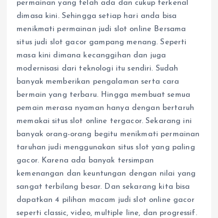
permainan yang telah ada dan cukup terkenal
dimasa kini. Sehingga setiap hari anda bisa
menikmati permainan judi slot online Bersama
situs judi slot gacor gampang menang. Seperti
masa kini dimana kecanggihan dan juga
modernisasi dari teknologi itu sendiri. Sudah
banyak memberikan pengalaman serta cara
bermain yang terbaru. Hingga membuat semua
pemain merasa nyaman hanya dengan bertaruh
memakai situs slot online tergacor. Sekarang ini
banyak orang-orang begitu menikmati permainan
taruhan judi menggunakan situs slot yang paling
gacor. Karena ada banyak tersimpan
kemenangan dan keuntungan dengan nilai yang
sangat terbilang besar. Dan sekarang kita bisa
dapatkan 4 pilihan macam judi slot online gacor
seperti classic, video, multiple line, dan progressif.