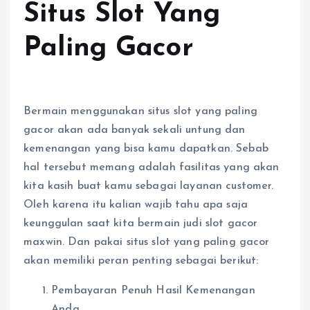
Situs Slot Yang
Paling Gacor
Bermain menggunakan situs slot yang paling
gacor akan ada banyak sekali untung dan
kemenangan yang bisa kamu dapatkan. Sebab
hal tersebut memang adalah fasilitas yang akan
kita kasih buat kamu sebagai layanan customer.
Oleh karena itu kalian wajib tahu apa saja
keunggulan saat kita bermain judi slot gacor
maxwin. Dan pakai situs slot yang paling gacor
akan memiliki peran penting sebagai berikut:
Pembayaran Penuh Hasil Kemenangan
Anda